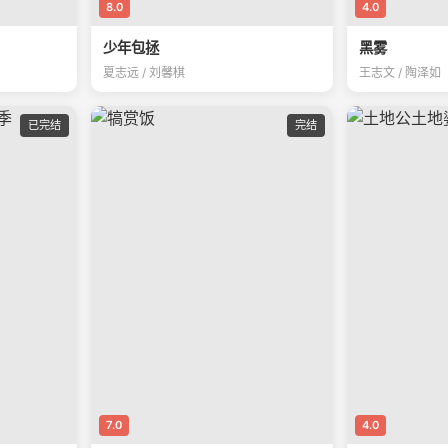
8.0
4.0
少年包拯
黑雾
夏志远 / 刘馨棋
王志文 / 陶泽如
已完结
完结
7.0
4.0