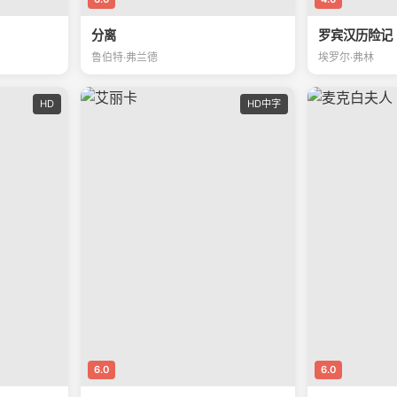
分离
罗宾汉历险记
鲁伯特·弗兰德
埃罗尔·弗林
HD
HD中字
6.0
6.0