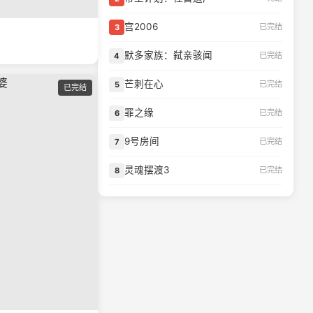
宫2006
已完结
3
默多家族：弑亲骇闻
已完结
4
芒刺在心
已完结
5
已完结
罪之缘
已完结
6
9号房间
已完结
7
灵魂摆渡3
已完结
8