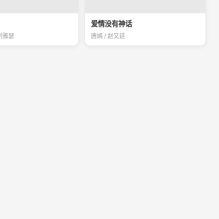
爱情没有神话
 刘雅瑟
唐嫣 / 赵又廷