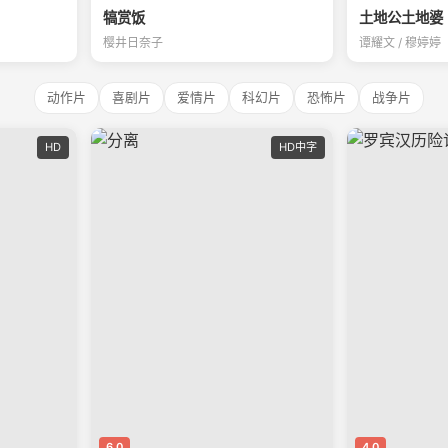
犒赏饭
土地公土地婆
樱井日奈子
谭耀文 / 穆婷婷
动作片
喜剧片
爱情片
科幻片
恐怖片
战争片
HD
HD中字
6.0
4.0