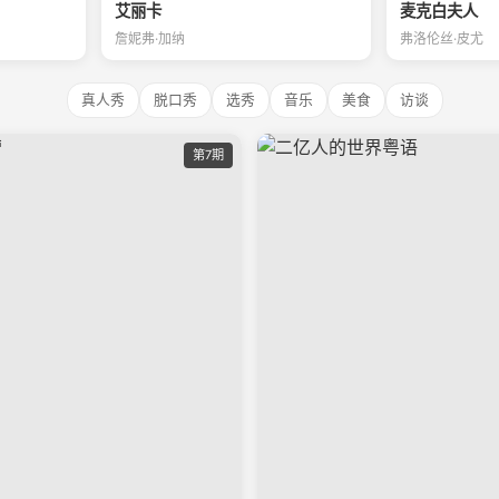
艾丽卡
麦克白夫人
詹妮弗·加纳
弗洛伦丝·皮尤
真人秀
脱口秀
选秀
音乐
美食
访谈
第7期