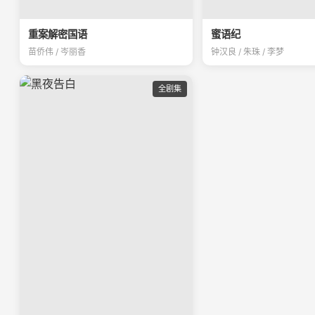
重案解密国语
蜜语纪
苗侨伟 / 岑丽香
钟汉良 / 朱珠 / 李梦
全剧集