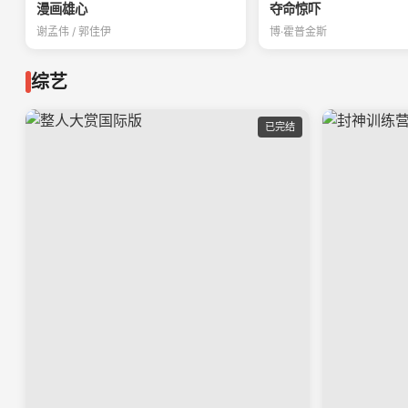
漫画雄心
夺命惊吓
谢孟伟 / 郭佳伊
博·霍普金斯
综艺
已完结