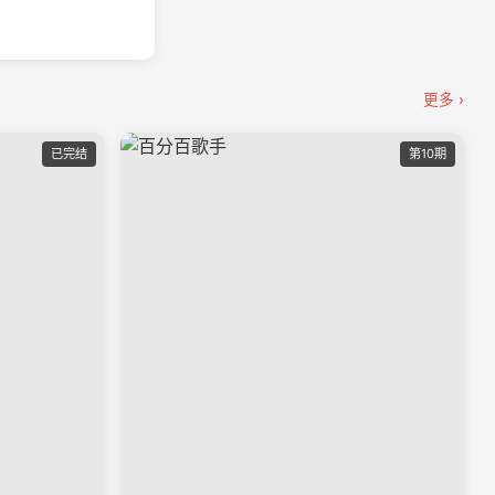
更多 ›
已完结
第10期