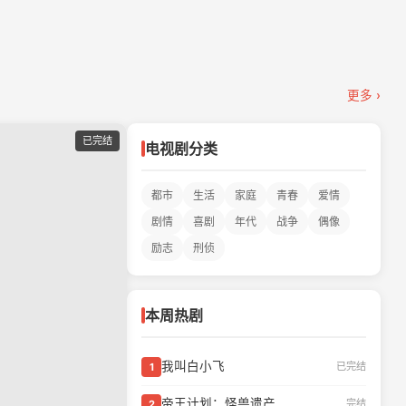
更多 ›
已完结
电视剧分类
都市
生活
家庭
青春
爱情
剧情
喜剧
年代
战争
偶像
励志
刑侦
本周热剧
我叫白小飞
已完结
1
帝王计划：怪兽遗产
完结
2