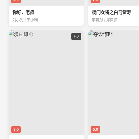
你好，老叔
杨门女将之白马贺寿
刘小光 / 王小利
李若彤 / 郑佩佩
HD
8.0
5.0