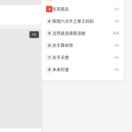
生死阻击
HD
3
陈翔六点半之拳王妈妈
HD
4
当然是选择原谅她
高清
5
HD
杀手算命师
HD
6
杀手天使
HD
7
未来时速
HD
8