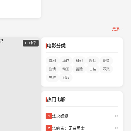
更多 ›
HD中字
电影分类
喜剧
动作
科幻
魔幻
爱情
剧情
动画
冒险
古装
罪案
灾难
犯罪
热门电影
烽火姻缘
HD
1
塔纳吉：无名勇士
HD
2