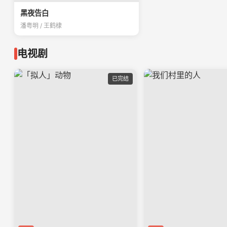
黑夜告白
潘粤明 / 王鹤棣
电视剧
已完结