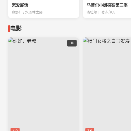
恋爱屁话
马普尔小姐探案第三季
奥野壮 / 水泽林太郎
杰拉尔丁·麦克伊万
电影
HD
4.0
7.0