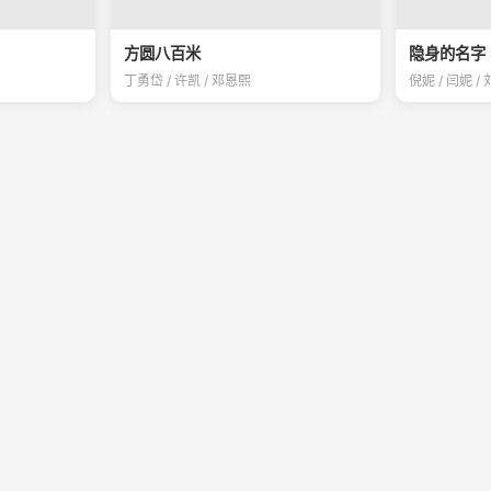
方圆八百米
隐身的名字
丁勇岱 / 许凯 / 邓恩熙
倪妮 / 闫妮 /